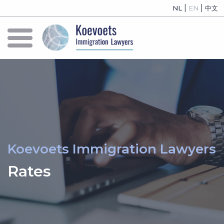
|
|
NL
EN
中文
Koevoets Immigration Lawyers
Rates