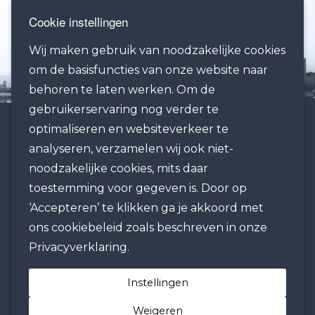
Cookie instellingen
Wij maken gebruik van noodzakelijke cookies
om de basisfuncties van onze website naar
behoren te laten werken. Om de
gebruikerservaring nog verder te
optimaliseren en websiteverkeer te
KANTOOR ROTTERDAM:
analyseren, verzamelen wij ook niet-
Regus Rotterdam-The Hague Airport
noodzakelijke cookies, mits daar
Rotterdam Airportplein 22
toestemming voor gegeven is. Door op
3045 AP Rotterdam
‘Accepteren’ te klikken ga je akkoord met
The Netherlands
ons cookiebeleid zoals beschreven in onze
Privacyverklaring.
TELEFOON / FAX / EMAIL:
Instellingen
Tel: +31 10 425 7800 (NL + ENG)
Tel: +31 10 800 8000 (Chinese)
Weigeren