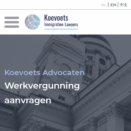
|
|
NL
EN
中文
Koevoets Advocaten
Werkvergunning
aanvragen