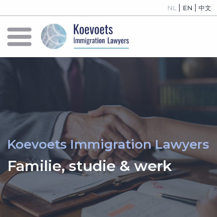
|
|
NL
EN
中文
Koevoets Immigration Lawyers
Familie, studie & werk