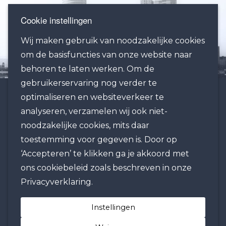
Cookie instellingen
Wij maken gebruik van noodzakelijke cookies
om de basisfuncties van onze website naar
behoren te laten werken. Om de
gebruikerservaring nog verder te
optimaliseren en websiteverkeer te
KANTOOR ROTTERDAM:
analyseren, verzamelen wij ook niet-
Regus Rotterdam-The Hague Airport
noodzakelijke cookies, mits daar
Rotterdam Airportplein 22
toestemming voor gegeven is. Door op
3045 AP Rotterdam
‘Accepteren’ te klikken ga je akkoord met
The Netherlands
ons cookiebeleid zoals beschreven in onze
Privacyverklaring.
TELEFOON / FAX / EMAIL:
Instellingen
Tel: +31 10 425 7800 (NL + ENG)
Tel: +31 10 800 8000 (Chinese)