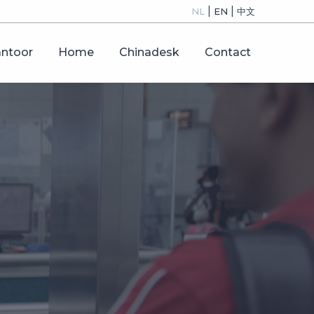
|
|
NL
EN
中文
antoor
Home
Chinadesk
Contact