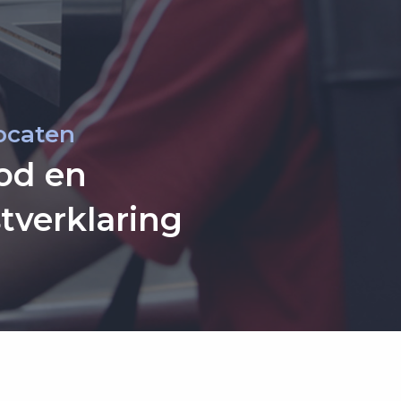
ocaten
bod en
verklaring