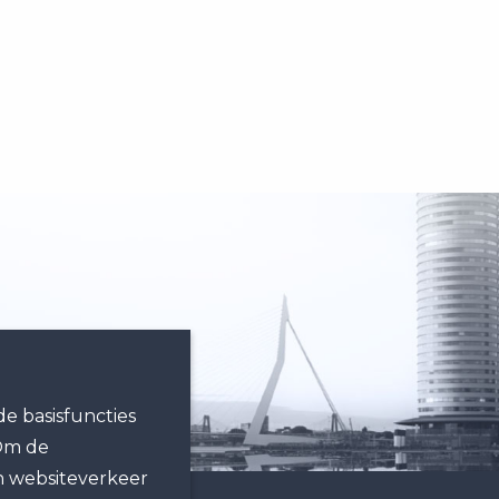
e basisfuncties
 Om de
n websiteverkeer