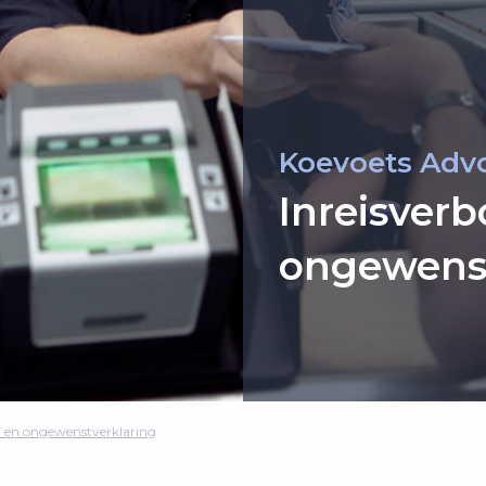
Koevoets Adv
Inreisver
ongewenst
d en ongewenstverklaring