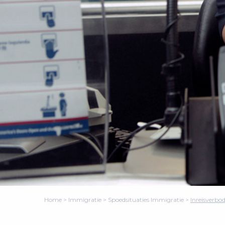
Home
>
Immigratie
>
Spoedsituaties Immigratie
>
Inreisverbo