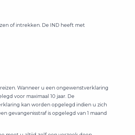
ijzen of intrekken. De IND heeft met
g reizen. Wanneer u een ongewenstverklaring
elegd voor maximaal 10 jaar. De
rklaring kan worden opgelegd indien u zich
 een gevangenisstraf is opgelegd van 1 maand
e moet u altijd zelf een verzoek doen.